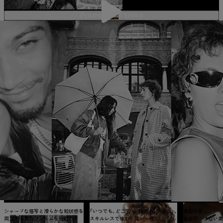
Promotional Video
Product
FRONT
BACK
TOP
シャープな描写と滑らかな粒状感を
「いつでも、どこでも、誰でも、簡単に」、
色彩を排し、
Design
両立する黒白フィルムを搭載。
スキルレスで味わい深い一枚に。
普段気づけない美