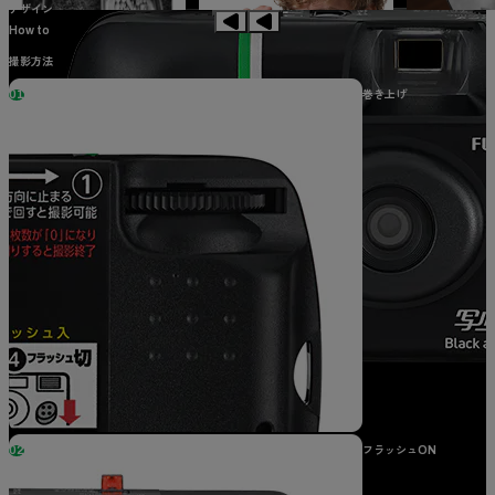
デザイン
How to
撮影方法
01
巻き上げ
02
フラッシュON