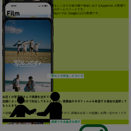
※ Apple、Appleのロゴは、⽶国もしくはその他の国や地域におけるApple Inc.の商標で
す。App Storeは、Apple Inc.のサービスマークです。
※ Google PlayおよびGoogle Playロゴは、Google LLCの商標です。
写ルンです™で撮って
コンビニで送るだけ！
アプリに画像データが届きます。
フィルムごとに
思い出が見返せる
ムービー作成、
プリントで
もっと特別な瞬間に
※ネガフィルムは返却されません。
「写ルンです＋」について
すぐに受け取りたい・
ネガフィルムが必要な方におすすめ
お近くの写真屋さんで現像を注文できます。
店舗によっては即日で対応してもらえるほか、
現像後のネガフィルムも希望する場合は返却して
もらえます。
※店舗によって対応が異なる場合がございますので、詳細はお近くの店舗にお問い合わせくださ
い。
現像できるお店を探す