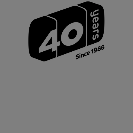
11
月
写ルンです迫力ビジョン
Flashエコノショット
画面寸法が20×36mmになり、89×158mmのハイビジョン比率プリントが可能に。
12
月
写ルンです
シンプルエース Flash27
海外版
当社従来品に比べて1.2倍のファインダーを採用。
環境負荷を軽減した商品設計で、エコマーク認
定を取得。
1993
4
月
写ルンですSuper 800Flash27
高画質・高感度のISO800フィルムを採用、ボディを小型化にした「Super 800 Flash」を発売。
高感
度化により、幅広いシーンで、よりきれいな写真が撮影可能に。
12
月
写ルンです