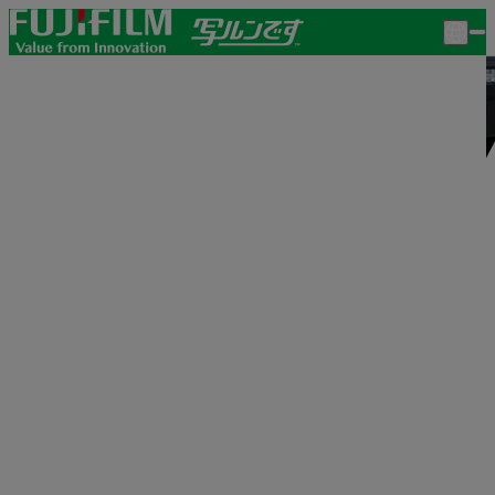
1980
年代
TOP
製品一覧
1986
撮影テクニ
写ルンです™
写ルンです™
写ルンで
7
月
写ルンです
LANGUAGE
Active™
▼
記念すべき初代「写ルンです」。
ポケットフィルムにレンズとシャッターをセットした、
全く新し
いタイプのフィルムとして誕生。フィルムはISO100の110タイプ。
1987
7
月
写ルンですHi
二代目「写ルンです」は、35mmフィルムを使用。ISO感度は400に上がり、画質も向上。